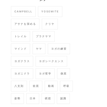
CAMPBELL
YOSEMITE
アサナを深める
クリヤ
トレイル
プラナヤマ
マインド
ヤマ
ヨガの練習
ヨガクラス
ヨガシークエンス
ヨガニドラ
ヨガ哲学
側屈
八支則
前屈
動画
呼吸
姿勢
日本
瞑想
認識