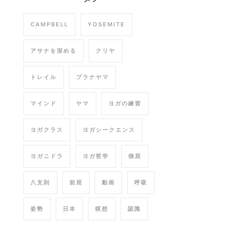
CAMPBELL
YOSEMITE
アサナを深める
クリヤ
トレイル
プラナヤマ
マインド
ヤマ
ヨガの練習
ヨガクラス
ヨガシークエンス
ヨガニドラ
ヨガ哲学
側屈
八支則
前屈
動画
呼吸
姿勢
日本
瞑想
認識