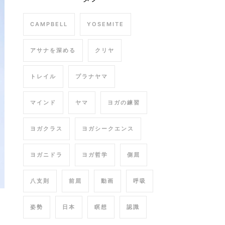
CAMPBELL
YOSEMITE
アサナを深める
クリヤ
トレイル
プラナヤマ
マインド
ヤマ
ヨガの練習
ヨガクラス
ヨガシークエンス
ヨガニドラ
ヨガ哲学
側屈
八支則
前屈
動画
呼吸
姿勢
日本
瞑想
認識