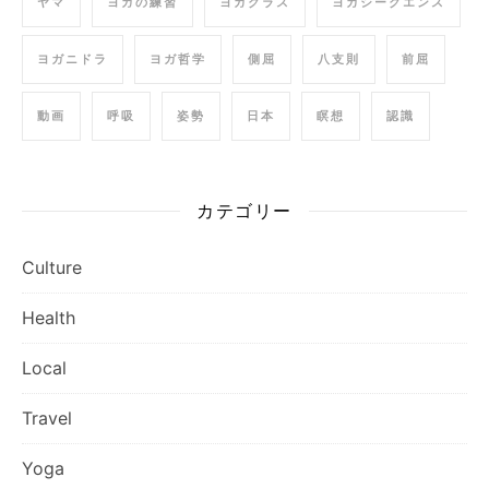
ヤマ
ヨガの練習
ヨガクラス
ヨガシークエンス
ヨガニドラ
ヨガ哲学
側屈
八支則
前屈
動画
呼吸
姿勢
日本
瞑想
認識
カテゴリー
Culture
Health
Local
Travel
Yoga