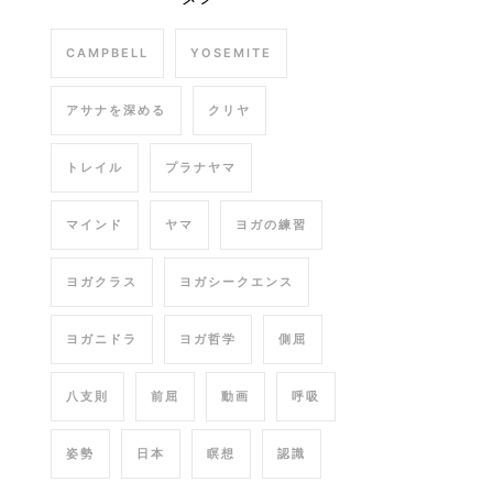
CAMPBELL
YOSEMITE
アサナを深める
クリヤ
トレイル
プラナヤマ
マインド
ヤマ
ヨガの練習
ヨガクラス
ヨガシークエンス
ヨガニドラ
ヨガ哲学
側屈
八支則
前屈
動画
呼吸
姿勢
日本
瞑想
認識