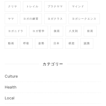
クリヤ
トレイル
プラナヤマ
マインド
ヤマ
ヨガの練習
ヨガクラス
ヨガシークエンス
ヨガニドラ
ヨガ哲学
側屈
八支則
前屈
動画
呼吸
姿勢
日本
瞑想
認識
カテゴリー
Culture
Health
Local