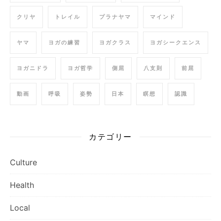
クリヤ
トレイル
プラナヤマ
マインド
ヤマ
ヨガの練習
ヨガクラス
ヨガシークエンス
ヨガニドラ
ヨガ哲学
側屈
八支則
前屈
動画
呼吸
姿勢
日本
瞑想
認識
カテゴリー
Culture
Health
Local