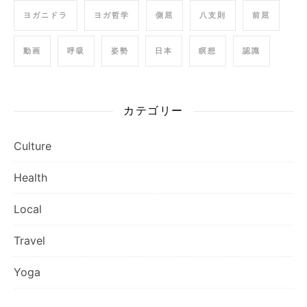
ヨガニドラ
ヨガ哲学
側屈
八支則
前屈
動画
呼吸
姿勢
日本
瞑想
認識
カテゴリー
Culture
Health
Local
Travel
Yoga