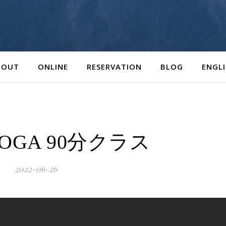
BOUT
ONLINE
RESERVATION
BLOG
ENGL
 YOGA 90分クラス
2022-06-26