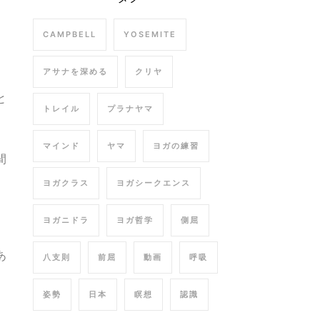
CAMPBELL
YOSEMITE
アサナを深める
クリヤ
と
トレイル
プラナヤマ
マインド
ヤマ
ヨガの練習
間
ヨガクラス
ヨガシークエンス
ヨガニドラ
ヨガ哲学
側屈
あ
八支則
前屈
動画
呼吸
姿勢
日本
瞑想
認識