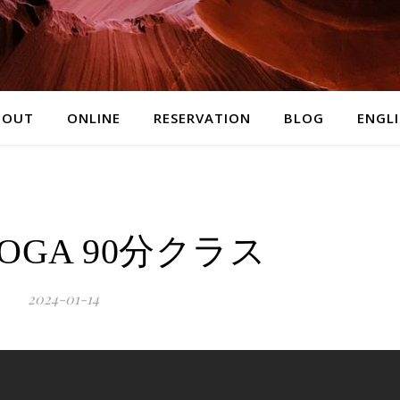
BOUT
ONLINE
RESERVATION
BLOG
ENGL
 YOGA 90分クラス
2024-01-14