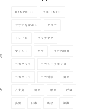
CAMPBELL
YOSEMITE
アサナを深める
クリヤ
と
トレイル
プラナヤマ
マインド
ヤマ
ヨガの練習
間
ヨガクラス
ヨガシークエンス
ヨガニドラ
ヨガ哲学
側屈
あ
八支則
前屈
動画
呼吸
姿勢
日本
瞑想
認識