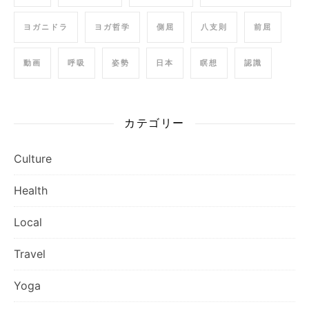
ヨガニドラ
ヨガ哲学
側屈
八支則
前屈
動画
呼吸
姿勢
日本
瞑想
認識
カテゴリー
Culture
Health
Local
Travel
Yoga