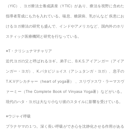
（YIC）、ヨガ療法士養成講座（YTIC）があり、療法を視野に含めた
指導者育成にも力を入れている。喘息、糖尿病、乳がんなど 疾患にお
けるヨガ療法の研究も盛んで、インドやアメリカなど、国内外のホリ
スティック医療機関と研究を行なっている。
※T・クリシュナマチャリア
近代ヨガの父と呼ばれるヨギ。弟子に、B.K.S.アイアンガー（アイア
ンガー・ヨガ）、K.パタビジョイス（アシュタンガ・ヨガ）、息子の
T.K.Vデシカチャー（heart of yoga著） 、スリヴァスワ・ラーマスヴ
ァーミー（The Complete Book of Vinyasa Yoga著）などがいる。
現代のハタ・ヨガは大なり小なり彼のスタイルに影響を受けている。
※ウジャイ呼吸
プラナヤマの１つ。深く長い呼吸ができ心を沈静化させる作用がある