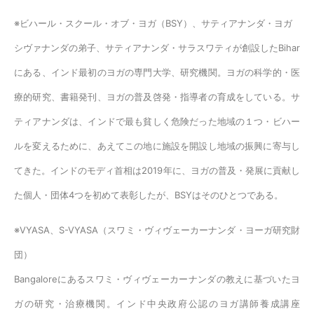
※ビハール・スクール・オブ・ヨガ（BSY）、サティアナンダ・ヨガ
シヴァナンダの弟子、サティアナンダ・サラスワティが創設したBihar
にある、インド最初のヨガの専門大学、研究機関。ヨガの科学的・医
療的研究、書籍発刊、ヨガの普及啓発・指導者の育成をしている。サ
ティアナンダは、インドで最も貧しく危険だった地域の１つ・ビハー
ルを変えるために、あえてこの地に施設を開設し地域の振興に寄与し
てきた。インドのモディ首相は2019年に、ヨガの普及・発展に貢献し
た個人・団体4つを初めて表彰したが、BSYはそのひとつである。
※VYASA、S-VYASA（スワミ・ヴィヴェーカーナンダ・ヨーガ研究財
団）
Bangaloreにあるスワミ・ヴィヴェーカーナンダの教えに基づいたヨ
ガの研究・治療機関。インド中央政府公認のヨガ講師養成講座