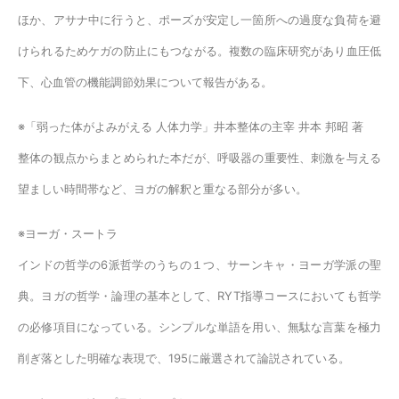
ほか、アサナ中に行うと、ポーズが安定し一箇所への過度な負荷を避
けられるためケガの防止にもつながる。複数の臨床研究があり血圧低
下、心血管の機能調節効果について報告がある。
※「弱った体がよみがえる 人体力学」井本整体の主宰 井本 邦昭 著
整体の観点からまとめられた本だが、呼吸器の重要性、刺激を与える
望ましい時間帯など、ヨガの解釈と重なる部分が多い。
※ヨーガ・スートラ
インドの哲学の6派哲学のうちの１つ、サーンキャ・ヨーガ学派の聖
典。ヨガの哲学・論理の基本として、RYT指導コースにおいても哲学
の必修項目になっている。シンプルな単語を用い、無駄な言葉を極力
削ぎ落とした明確な表現で、195に厳選されて論説されている。