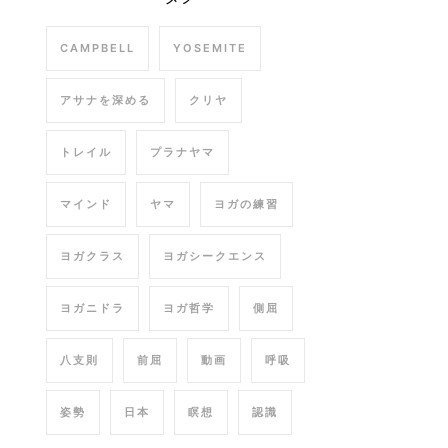
CAMPBELL
YOSEMITE
アサナを深める
クリヤ
トレイル
プラナヤマ
マインド
ヤマ
ヨガの練習
ヨガクラス
ヨガシークエンス
ヨガニドラ
ヨガ哲学
側屈
八支則
前屈
動画
呼吸
姿勢
日本
瞑想
認識