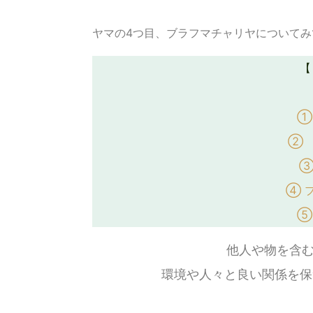
ヤマの4つ目、ブラフマチャリヤについてみ
【
①
② 
③
④ 
⑤
他人や物を含む
環境や人々と良い関係を保