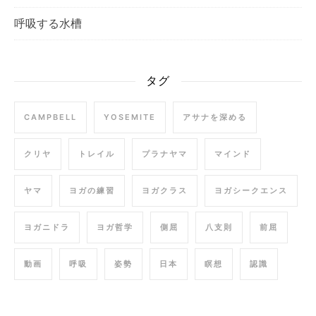
呼吸する水槽
タグ
CAMPBELL
YOSEMITE
アサナを深める
クリヤ
トレイル
プラナヤマ
マインド
ヤマ
ヨガの練習
ヨガクラス
ヨガシークエンス
ヨガニドラ
ヨガ哲学
側屈
八支則
前屈
動画
呼吸
姿勢
日本
瞑想
認識