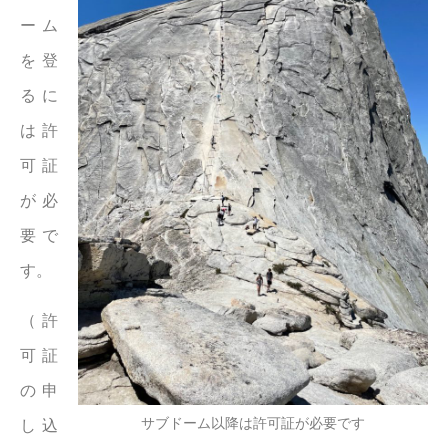
ーム
を登
るに
は許
可証
が必
要で
す。
（許
可証
の申
サブドーム以降は許可証が必要です
し込