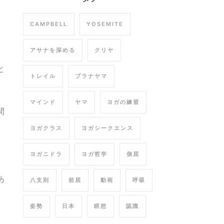
CAMPBELL
YOSEMITE
アサナを深める
クリヤ
と
トレイル
プラナヤマ
マインド
ヤマ
ヨガの練習
間
ヨガクラス
ヨガシークエンス
ヨガニドラ
ヨガ哲学
側屈
あ
八支則
前屈
動画
呼吸
姿勢
日本
瞑想
認識