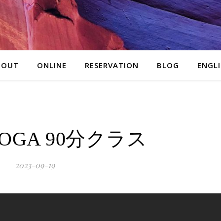
BOUT
ONLINE
RESERVATION
BLOG
ENGL
 YOGA 90分クラス
2023-09-19