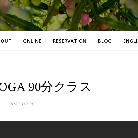
BOUT
ONLINE
RESERVATION
BLOG
ENGL
 YOGA 90分クラス
2023-09-19