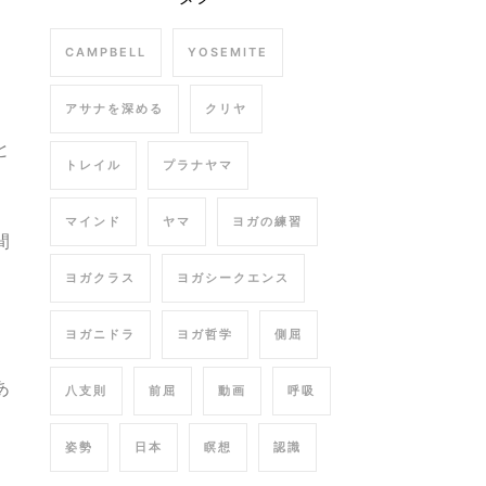
CAMPBELL
YOSEMITE
アサナを深める
クリヤ
と
トレイル
プラナヤマ
マインド
ヤマ
ヨガの練習
間
ヨガクラス
ヨガシークエンス
ヨガニドラ
ヨガ哲学
側屈
あ
八支則
前屈
動画
呼吸
姿勢
日本
瞑想
認識