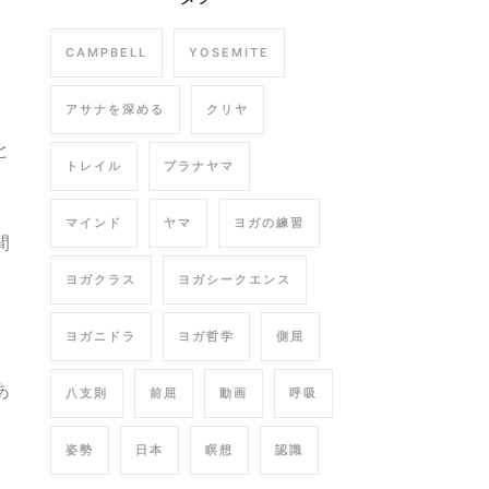
CAMPBELL
YOSEMITE
アサナを深める
クリヤ
と
トレイル
プラナヤマ
マインド
ヤマ
ヨガの練習
間
ヨガクラス
ヨガシークエンス
ヨガニドラ
ヨガ哲学
側屈
あ
八支則
前屈
動画
呼吸
姿勢
日本
瞑想
認識